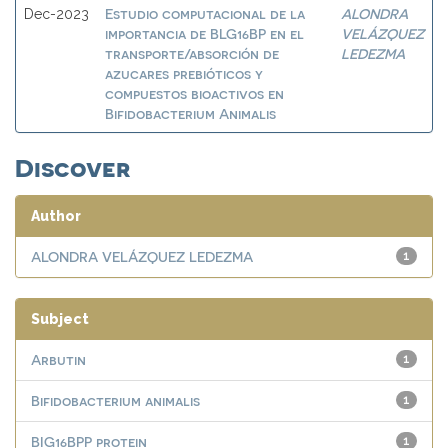
Estudio computacional de la
ALONDRA
Dec-2023
importancia de BLG16BP en el
VELÁZQUEZ
transporte/absorción de
LEDEZMA
azucares prebióticos y
compuestos bioactivos en
Bifidobacterium Animalis
Discover
Author
ALONDRA VELÁZQUEZ LEDEZMA
1
Subject
Arbutin
1
Bifidobacterium animalis
1
BIG16BPP protein
1