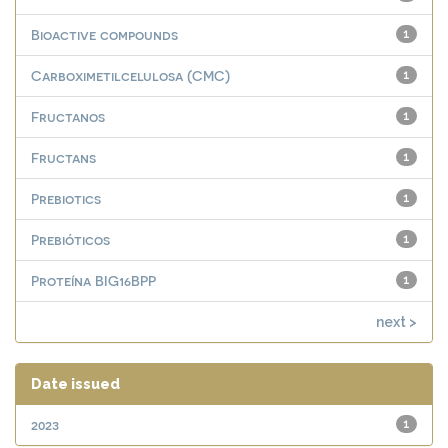
Bioactive compounds
1
Carboximetilcelulosa (CMC)
1
Fructanos
1
Fructans
1
Prebiotics
1
Prebióticos
1
Proteína BIG16BPP
1
next >
Date issued
2023
1