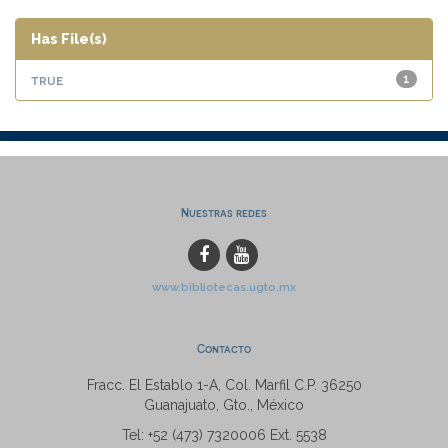
Has File(s)
true
1
Nuestras redes
www.bibliotecas.ugto.mx
Contacto
Fracc. El Establo 1-A, Col. Marfil C.P. 36250
Guanajuato, Gto., México
Tel: +52 (473) 7320006 Ext. 5538