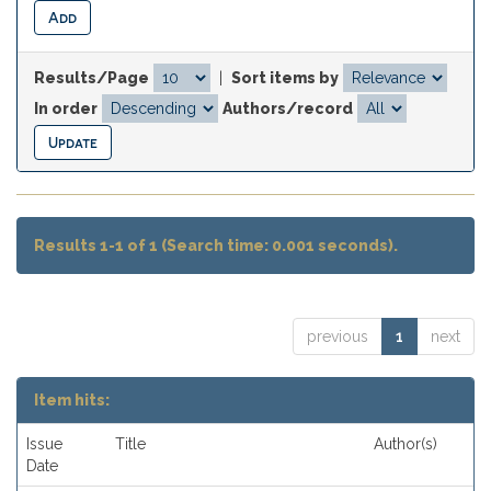
Results/Page
|
Sort items by
In order
Authors/record
Results 1-1 of 1 (Search time: 0.001 seconds).
previous
1
next
Item hits:
Issue
Title
Author(s)
Date