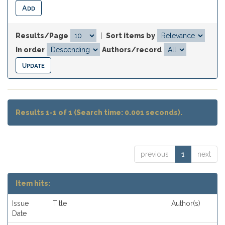
Results/Page
|
Sort items by
In order
Authors/record
Results 1-1 of 1 (Search time: 0.001 seconds).
previous
1
next
Item hits:
Issue
Title
Author(s)
Date