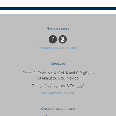
Nuestras redes
www.bibliotecas.ugto.mx
Contacto
Fracc. El Establo 1-A, Col. Marfil C.P. 36250
Guanajuato, Gto., México
Tel: +52 (473) 7320006 Ext. 5538
repositorio@ugto.mx
Otros sitios de interés: