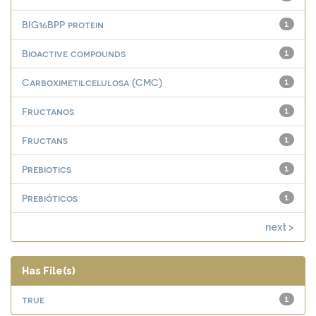
BIG16BPP protein
1
Bioactive compounds
1
Carboximetilcelulosa (CMC)
1
Fructanos
1
Fructans
1
Prebiotics
1
Prebióticos
1
next >
Has File(s)
true
1