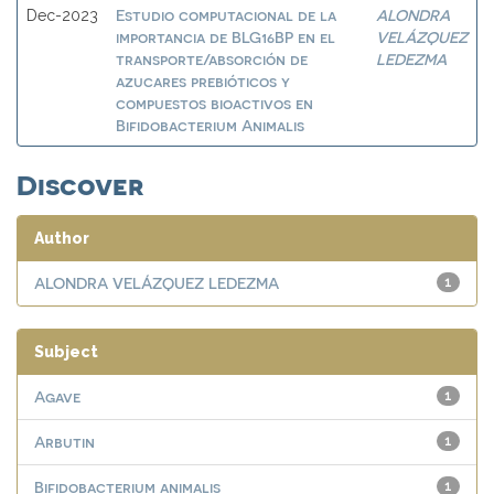
Estudio computacional de la
ALONDRA
Dec-2023
importancia de BLG16BP en el
VELÁZQUEZ
transporte/absorción de
LEDEZMA
azucares prebióticos y
compuestos bioactivos en
Bifidobacterium Animalis
Discover
Author
ALONDRA VELÁZQUEZ LEDEZMA
1
Subject
Agave
1
Arbutin
1
Bifidobacterium animalis
1