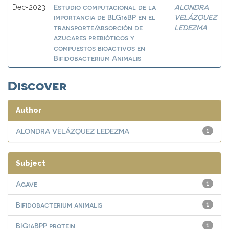
Estudio computacional de la
ALONDRA
Dec-2023
importancia de BLG16BP en el
VELÁZQUEZ
transporte/absorción de
LEDEZMA
azucares prebióticos y
compuestos bioactivos en
Bifidobacterium Animalis
Discover
Author
ALONDRA VELÁZQUEZ LEDEZMA
1
Subject
Agave
1
Bifidobacterium animalis
1
BIG16BPP protein
1