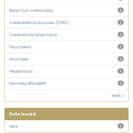
Bioactive compounds
1
Carboximetilcelulosa (CMC)
1
Compuestos bioactivos
1
Fructanos
1
Fructans
1
Prebióticos
1
Proteína BIG16BPP
1
next >
Date issued
2023
1