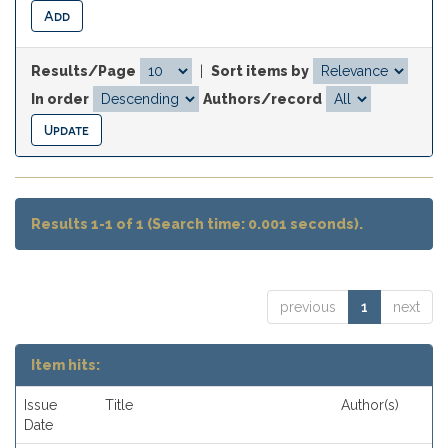
Results/Page
|
Sort items by
In order
Authors/record
Results 1-1 of 1 (Search time: 0.001 seconds).
previous
1
next
Item hits:
Issue
Title
Author(s)
Date