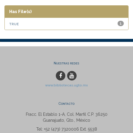
Has File(s)
true
1
Nuestras redes
www.bibliotecas.ugto.mx
Contacto
Fracc. El Establo 1-A, Col. Marfil C.P. 36250
Guanajuato, Gto., México
Tel: +52 (473) 7320006 Ext. 5538