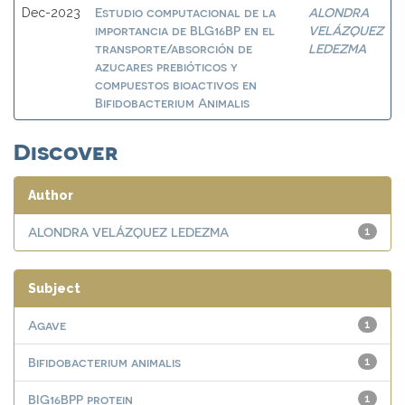
Estudio computacional de la
ALONDRA
Dec-2023
importancia de BLG16BP en el
VELÁZQUEZ
transporte/absorción de
LEDEZMA
azucares prebióticos y
compuestos bioactivos en
Bifidobacterium Animalis
Discover
Author
ALONDRA VELÁZQUEZ LEDEZMA
1
Subject
Agave
1
Bifidobacterium animalis
1
BIG16BPP protein
1