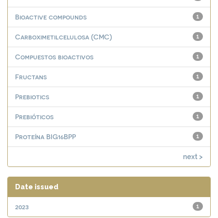
Bioactive compounds
1
Carboximetilcelulosa (CMC)
1
Compuestos bioactivos
1
Fructans
1
Prebiotics
1
Prebióticos
1
Proteína BIG16BPP
1
next >
Date issued
2023
1