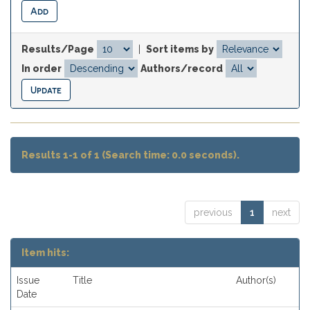
Results/Page
|
Sort items by
In order
Authors/record
Results 1-1 of 1 (Search time: 0.0 seconds).
previous
1
next
Item hits:
Issue
Title
Author(s)
Date