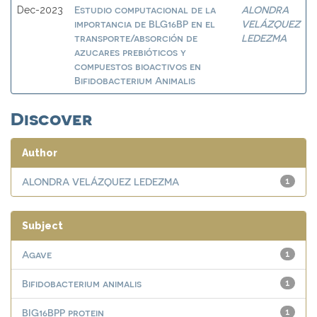
Estudio computacional de la
ALONDRA
Dec-2023
importancia de BLG16BP en el
VELÁZQUEZ
transporte/absorción de
LEDEZMA
azucares prebióticos y
compuestos bioactivos en
Bifidobacterium Animalis
Discover
Author
ALONDRA VELÁZQUEZ LEDEZMA
1
Subject
Agave
1
Bifidobacterium animalis
1
BIG16BPP protein
1