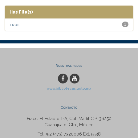
Has File(s)
true
1
Nuestras redes
www.bibliotecas.ugto.mx
Contacto
Fracc. El Establo 1-A, Col. Marfil C.P. 36250
Guanajuato, Gto., México
Tel: +52 (473) 7320006 Ext. 5538