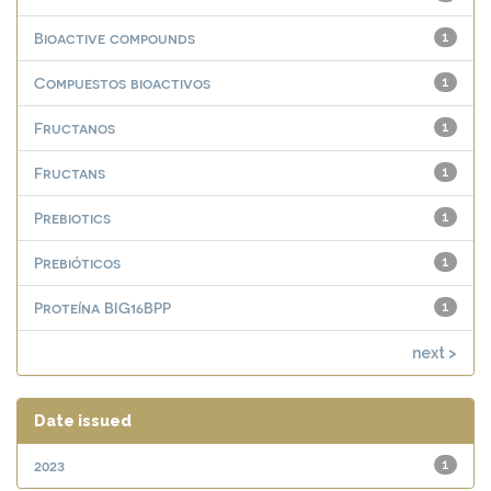
Bioactive compounds
1
Compuestos bioactivos
1
Fructanos
1
Fructans
1
Prebiotics
1
Prebióticos
1
Proteína BIG16BPP
1
next >
Date issued
2023
1