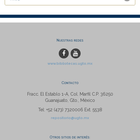
Nuestras redes
www.bibliotecas.ugto.mx
Contacto
Fracc. El Establo 1-A, Col. Marfil C.P. 36250
Guanajuato, Gto., México
Tel: +52 (473) 7320006 Ext. 5538
repositorio@ugto.mx
Otros sitios de interés: