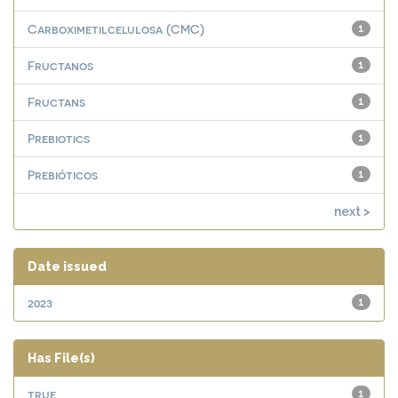
Carboximetilcelulosa (CMC)
1
Fructanos
1
Fructans
1
Prebiotics
1
Prebióticos
1
next >
Date issued
2023
1
Has File(s)
true
1