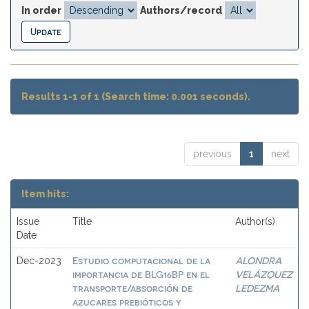
In order
Authors/record
Results 1-1 of 1 (Search time: 0.001 seconds).
previous
1
next
Item hits:
Issue
Title
Author(s)
Date
Estudio computacional de la
ALONDRA
Dec-2023
importancia de BLG16BP en el
VELÁZQUEZ
transporte/absorción de
LEDEZMA
azucares prebióticos y