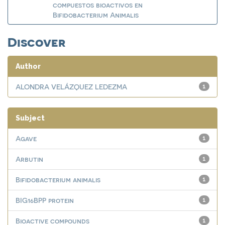
compuestos bioactivos en
Bifidobacterium Animalis
Discover
Author
ALONDRA VELÁZQUEZ LEDEZMA
1
Subject
Agave
1
Arbutin
1
Bifidobacterium animalis
1
BIG16BPP protein
1
Bioactive compounds
1