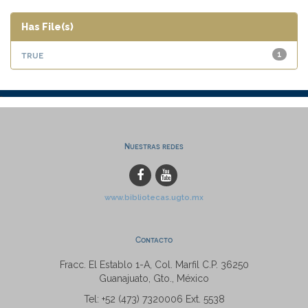
Has File(s)
true
1
Nuestras redes
www.bibliotecas.ugto.mx
Contacto
Fracc. El Establo 1-A, Col. Marfil C.P. 36250
Guanajuato, Gto., México
Tel: +52 (473) 7320006 Ext. 5538