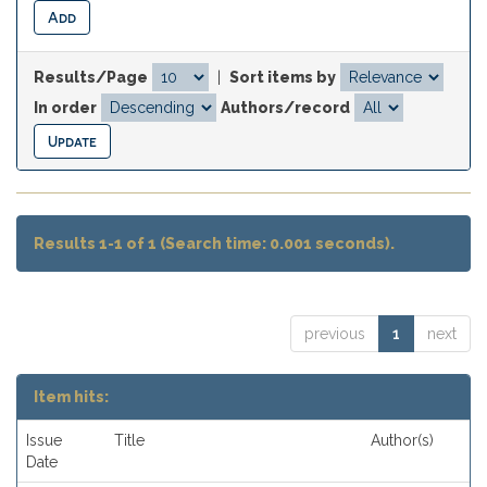
Results/Page
|
Sort items by
In order
Authors/record
Results 1-1 of 1 (Search time: 0.001 seconds).
previous
1
next
Item hits:
Issue
Title
Author(s)
Date