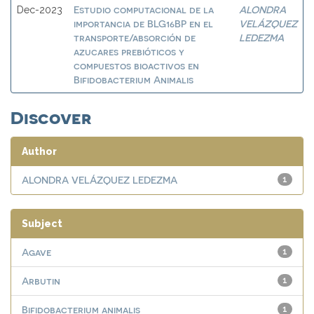
Estudio computacional de la
ALONDRA
Dec-2023
importancia de BLG16BP en el
VELÁZQUEZ
transporte/absorción de
LEDEZMA
azucares prebióticos y
compuestos bioactivos en
Bifidobacterium Animalis
Discover
Author
ALONDRA VELÁZQUEZ LEDEZMA
1
Subject
Agave
1
Arbutin
1
Bifidobacterium animalis
1