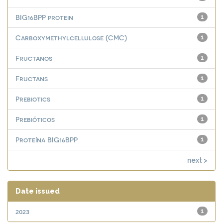
BIG16BPP protein
1
Carboxymethylcellulose (CMC)
1
Fructanos
1
Fructans
1
Prebiotics
1
Prebióticos
1
Proteína BIG16BPP
1
next >
Date issued
2023
1