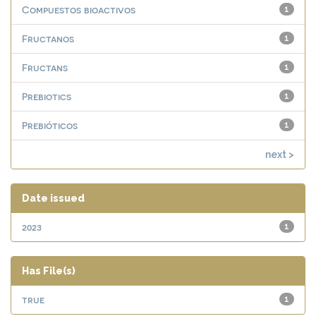
Compuestos bioactivos
1
Fructanos
1
Fructans
1
Prebiotics
1
Prebióticos
1
next >
Date issued
2023
1
Has File(s)
true
1