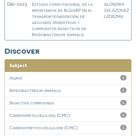
Estudio computacional de la
ALONDRA
Dec-2023
importancia de BLG16BP en el
VELÁZQUEZ
transporte/absorción de
LEDEZMA
azucares prebióticos y
compuestos bioactivos en
Bifidobacterium Animalis
Discover
Subject
Agave
1
Bifidobacterium animalis
1
Bioactive compounds
1
Carboximetilcelulosa (CMC)
1
Carboxymethylcellulose (CMC)
1