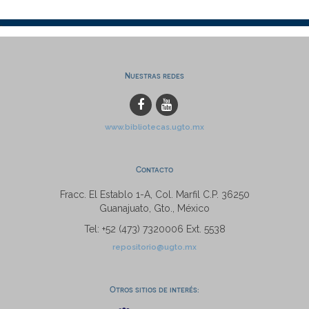
Nuestras redes
www.bibliotecas.ugto.mx
Contacto
Fracc. El Establo 1-A, Col. Marfil C.P. 36250
Guanajuato, Gto., México
Tel: +52 (473) 7320006 Ext. 5538
repositorio@ugto.mx
Otros sitios de interés: