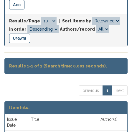
Results/Page
|
Sort items by
In order
Authors/record
Results 1-1 of 1 (Search time: 0.001 seconds).
previous
1
next
Item hits:
Issue
Title
Author(s)
Date