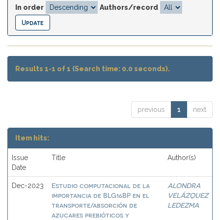
In order
Authors/record
Results 1-1 of 1 (Search time: 0.0 seconds).
previous
1
next
Item hits:
Issue
Title
Author(s)
Date
Estudio computacional de la
ALONDRA
Dec-2023
importancia de BLG16BP en el
VELÁZQUEZ
transporte/absorción de
LEDEZMA
azucares prebióticos y