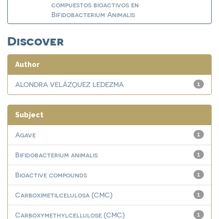
compuestos bioactivos en
Bifidobacterium Animalis
Discover
Author
ALONDRA VELÁZQUEZ LEDEZMA
1
Subject
Agave
1
Bifidobacterium animalis
1
Bioactive compounds
1
Carboximetilcelulosa (CMC)
1
Carboxymethylcellulose (CMC)
1