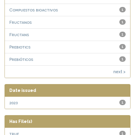
Compuestos bioactivos
1
Fructanos
1
Fructans
1
Prebiotics
1
Prebióticos
1
next >
Date issued
2023
1
Has File(s)
true
1