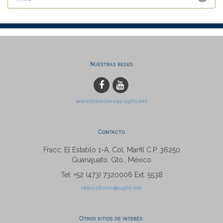
Nuestras redes
www.bibliotecas.ugto.mx
Contacto
Fracc. El Establo 1-A, Col. Marfil C.P. 36250
Guanajuato, Gto., México
Tel: +52 (473) 7320006 Ext. 5538
repositorio@ugto.mx
Otros sitios de interés: