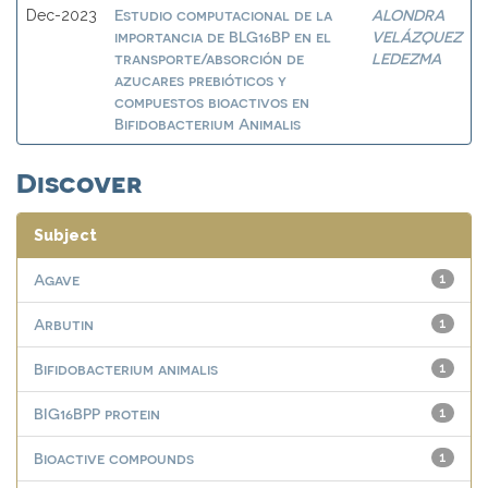
Estudio computacional de la
ALONDRA
Dec-2023
importancia de BLG16BP en el
VELÁZQUEZ
transporte/absorción de
LEDEZMA
azucares prebióticos y
compuestos bioactivos en
Bifidobacterium Animalis
Discover
Subject
Agave
1
Arbutin
1
Bifidobacterium animalis
1
BIG16BPP protein
1
Bioactive compounds
1