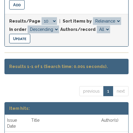
Results/Page
|
Sort items by
In order
Authors/record
Results 1-1 of 1 (Search time: 0.001 seconds).
previous
1
next
Item hits:
Issue
Title
Author(s)
Date