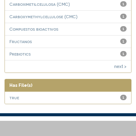
Carboximetilcelulosa (CMC)
1
Carboxymethylcellulose (CMC)
1
Compuestos bioactivos
1
Fructanos
1
Prebiotics
1
next >
Has File(s)
true
1