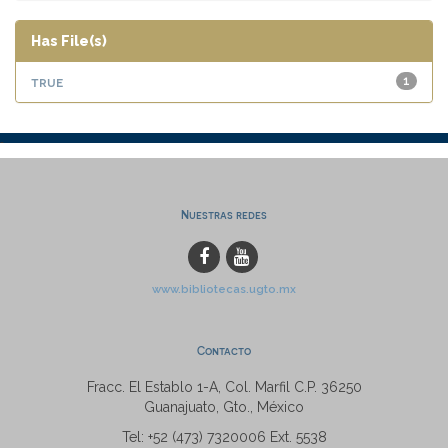
Has File(s)
true
1
Nuestras redes
www.bibliotecas.ugto.mx
Contacto
Fracc. El Establo 1-A, Col. Marfil C.P. 36250
Guanajuato, Gto., México
Tel: +52 (473) 7320006 Ext. 5538