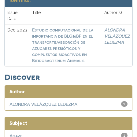
Item hits:
Issue
Title
Author(s)
Date
Estudio computacional de la
ALONDRA
Dec-2023
importancia de BLG16BP en el
VELÁZQUEZ
transporte/absorción de
LEDEZMA
azucares prebióticos y
compuestos bioactivos en
Bifidobacterium Animalis
Discover
Author
ALONDRA VELÁZQUEZ LEDEZMA
1
Subject
Agave
1