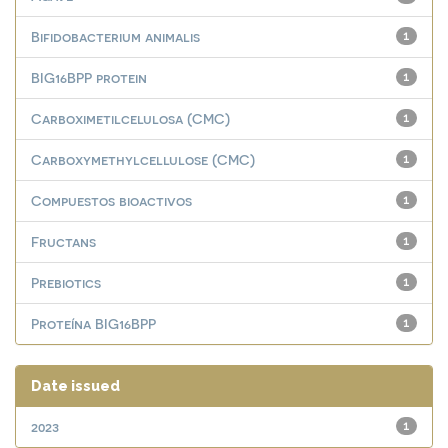
Bifidobacterium animalis
1
BIG16BPP protein
1
Carboximetilcelulosa (CMC)
1
Carboxymethylcellulose (CMC)
1
Compuestos bioactivos
1
Fructans
1
Prebiotics
1
Proteína BIG16BPP
1
Date issued
2023
1