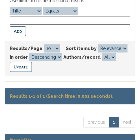
Use filters to refine the search results.
Results/Page
|
Sort items by
In order
Authors/record
Results 1-1 of 1 (Search time: 0.001 seconds).
previous
1
next