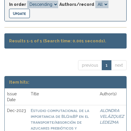
In order
Authors/record
Results 1-1 of 1 (Search time: 0.001 seconds).
previous
1
next
Item hits:
Issue
Title
Author(s)
Date
Estudio computacional de la
ALONDRA
Dec-2023
importancia de BLG16BP en el
VELÁZQUEZ
transporte/absorción de
LEDEZMA
azucares prebióticos y