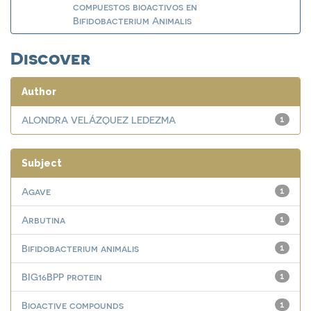
compuestos bioactivos en
Bifidobacterium Animalis
Discover
Author
ALONDRA VELÁZQUEZ LEDEZMA
1
Subject
Agave
1
Arbutina
1
Bifidobacterium animalis
1
BIG16BPP protein
1
Bioactive compounds
1