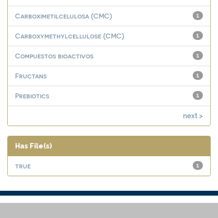
Carboximetilcelulosa (CMC)
1
Carboxymethylcellulose (CMC)
1
Compuestos bioactivos
1
Fructans
1
Prebiotics
1
next >
Has File(s)
true
1