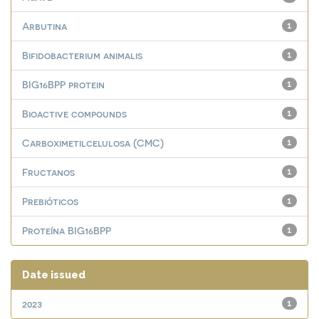
Arbutina
1
Bifidobacterium animalis
1
BIG16BPP protein
1
Bioactive compounds
1
Carboximetilcelulosa (CMC)
1
Fructanos
1
Prebióticos
1
Proteína BIG16BPP
1
Date issued
2023
1