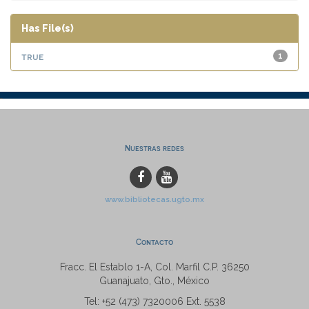
Has File(s)
true
1
Nuestras redes
www.bibliotecas.ugto.mx
Contacto
Fracc. El Establo 1-A, Col. Marfil C.P. 36250
Guanajuato, Gto., México
Tel: +52 (473) 7320006 Ext. 5538