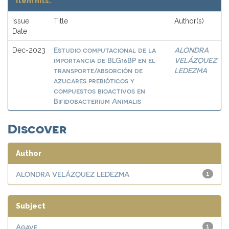
Item hits:
Issue
Title
Author(s)
Date
Estudio computacional de la
ALONDRA
Dec-2023
importancia de BLG16BP en el
VELÁZQUEZ
transporte/absorción de
LEDEZMA
azucares prebióticos y
compuestos bioactivos en
Bifidobacterium Animalis
Discover
Author
ALONDRA VELÁZQUEZ LEDEZMA
1
Subject
Agave
1