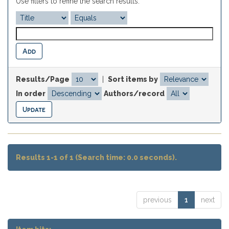
Use filters to refine the search results.
Results/Page
|
Sort items by
In order
Authors/record
Results 1-1 of 1 (Search time: 0.0 seconds).
previous
1
next