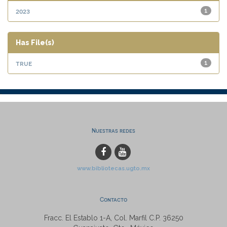
2023
1
Has File(s)
true
1
Nuestras redes
www.bibliotecas.ugto.mx
Contacto
Fracc. El Establo 1-A, Col. Marfil C.P. 36250