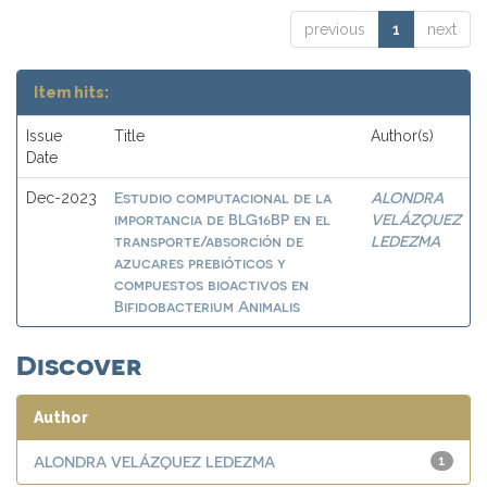
previous
1
next
Item hits:
Issue
Title
Author(s)
Date
Estudio computacional de la
ALONDRA
Dec-2023
importancia de BLG16BP en el
VELÁZQUEZ
transporte/absorción de
LEDEZMA
azucares prebióticos y
compuestos bioactivos en
Bifidobacterium Animalis
Discover
Author
ALONDRA VELÁZQUEZ LEDEZMA
1