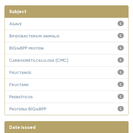
Subject
Agave
1
Bifidobacterium animalis
1
BIG16BPP protein
1
Carboximetilcelulosa (CMC)
1
Fructanos
1
Fructans
1
Prebióticos
1
Proteína BIG16BPP
1
Date issued