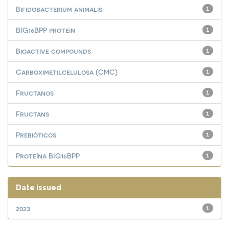
Bifidobacterium animalis
1
BIG16BPP protein
1
Bioactive compounds
1
Carboximetilcelulosa (CMC)
1
Fructanos
1
Fructans
1
Prebióticos
1
Proteína BIG16BPP
1
Date issued
2023
1