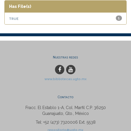
Has File(s)
true
1
Nuestras redes
www.bibliotecas.ugto.mx
Contacto
Fracc. El Establo 1-A, Col. Marfil C.P. 36250
Guanajuato, Gto., México
Tel: +52 (473) 7320006 Ext. 5538
repositorio@ugto.mx