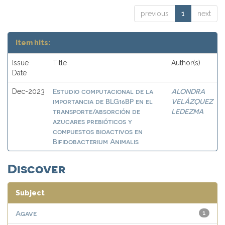
previous
1
next
Item hits:
Issue
Title
Author(s)
Date
Estudio computacional de la
ALONDRA
Dec-2023
importancia de BLG16BP en el
VELÁZQUEZ
transporte/absorción de
LEDEZMA
azucares prebióticos y
compuestos bioactivos en
Bifidobacterium Animalis
Discover
Subject
Agave
1