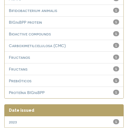
Bifidobacterium animalis
1
BIG16BPP protein
1
Bioactive compounds
1
Carboximetilcelulosa (CMC)
1
Fructanos
1
Fructans
1
Prebióticos
1
Proteína BIG16BPP
1
Date issued
2023
1