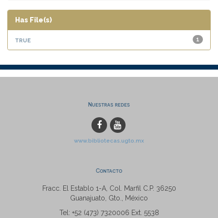
Has File(s)
true
1
Nuestras redes
www.bibliotecas.ugto.mx
Contacto
Fracc. El Establo 1-A, Col. Marfil C.P. 36250
Guanajuato, Gto., México
Tel: +52 (473) 7320006 Ext. 5538