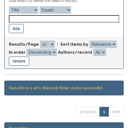
Use filters to refine the search results.
Results/Page
|
Sort items by
In order
Authors/record
Results 1-1 of 1 (Search time: 0.001 seconds).
previous
1
next