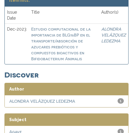
Item hits:
Issue
Title
Author(s)
Date
Estudio computacional de la
ALONDRA
Dec-2023
importancia de BLG16BP en el
VELÁZQUEZ
transporte/absorción de
LEDEZMA
azucares prebióticos y
compuestos bioactivos en
Bifidobacterium Animalis
Discover
Author
ALONDRA VELÁZQUEZ LEDEZMA
1
Subject
Agave
1