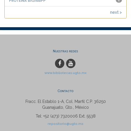
Proteína BIG16BPP
1
next >
Nuestras redes
www.bibliotecas.ugto.mx
Contacto
Fracc. El Establo 1-A, Col. Marfil C.P. 36250
Guanajuato, Gto., México
Tel: +52 (473) 7320006 Ext. 5538
repositorio@ugto.mx