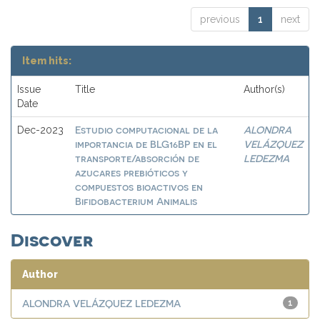
previous
1
next
Item hits:
Issue
Title
Author(s)
Date
Estudio computacional de la
ALONDRA
Dec-2023
importancia de BLG16BP en el
VELÁZQUEZ
transporte/absorción de
LEDEZMA
azucares prebióticos y
compuestos bioactivos en
Bifidobacterium Animalis
Discover
Author
ALONDRA VELÁZQUEZ LEDEZMA
1