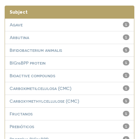
Subject
Agave
1
Arbutina
1
Bifidobacterium animalis
1
BIG16BPP protein
1
Bioactive compounds
1
Carboximetilcelulosa (CMC)
1
Carboxymethylcellulose (CMC)
1
Fructanos
1
Prebióticos
1