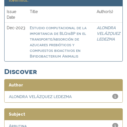
Item hits:
Issue
Title
Author(s)
Date
Estudio computacional de la
ALONDRA
Dec-2023
importancia de BLG16BP en el
VELÁZQUEZ
transporte/absorción de
LEDEZMA
azucares prebióticos y
compuestos bioactivos en
Bifidobacterium Animalis
Discover
Author
ALONDRA VELÁZQUEZ LEDEZMA
1
Subject
Arbutina
1