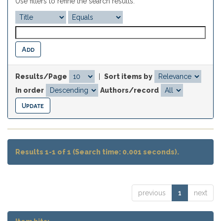
Use filters to refine the search results.
Results/Page
|
Sort items by
In order
Authors/record
Results 1-1 of 1 (Search time: 0.001 seconds).
previous
1
next