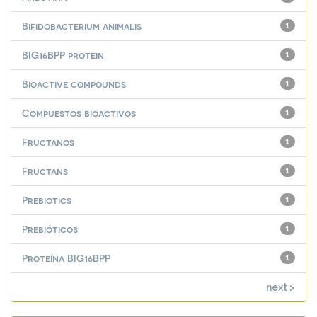
Bifidobacterium animalis
1
BIG16BPP protein
1
Bioactive compounds
1
Compuestos bioactivos
1
Fructanos
1
Fructans
1
Prebiotics
1
Prebióticos
1
Proteína BIG16BPP
1
next >