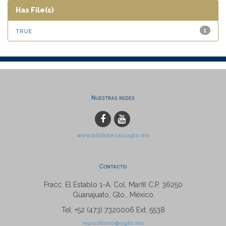
Has File(s)
true
1
Nuestras redes
www.bibliotecas.ugto.mx
Contacto
Fracc. El Establo 1-A, Col. Marfil C.P. 36250
Guanajuato, Gto., México
Tel: +52 (473) 7320006 Ext. 5538
repositorio@ugto.mx