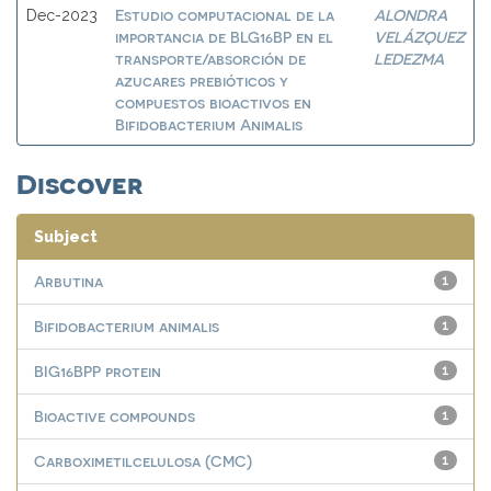
Estudio computacional de la
ALONDRA
Dec-2023
importancia de BLG16BP en el
VELÁZQUEZ
transporte/absorción de
LEDEZMA
azucares prebióticos y
compuestos bioactivos en
Bifidobacterium Animalis
Discover
Subject
Arbutina
1
Bifidobacterium animalis
1
BIG16BPP protein
1
Bioactive compounds
1
Carboximetilcelulosa (CMC)
1