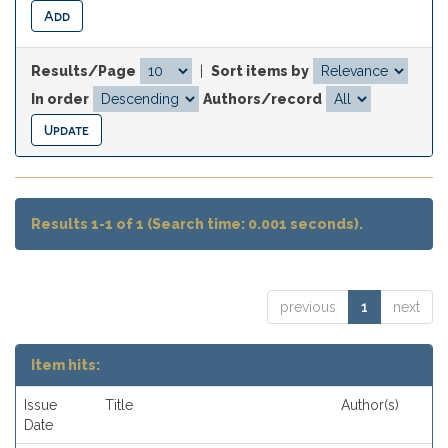
Results/Page
|
Sort items by
In order
Authors/record
Results 1-1 of 1 (Search time: 0.001 seconds).
previous
1
next
Item hits:
Issue
Title
Author(s)
Date