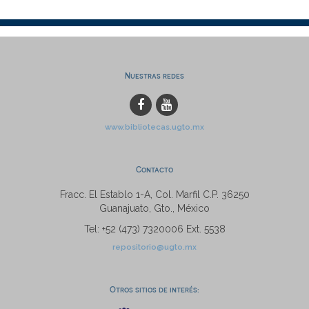
Nuestras redes
www.bibliotecas.ugto.mx
Contacto
Fracc. El Establo 1-A, Col. Marfil C.P. 36250
Guanajuato, Gto., México
Tel: +52 (473) 7320006 Ext. 5538
repositorio@ugto.mx
Otros sitios de interés: