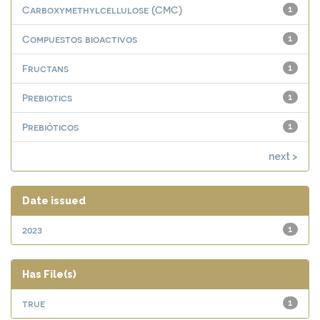
Carboxymethylcellulose (CMC)
1
Compuestos bioactivos
1
Fructans
1
Prebiotics
1
Prebióticos
1
next >
Date issued
2023
1
Has File(s)
true
1