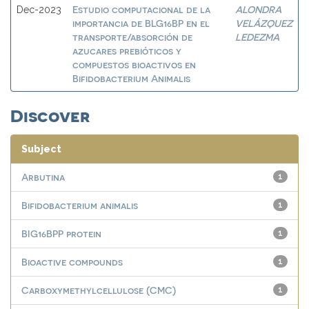
Estudio computacional de la
ALONDRA
Dec-2023
importancia de BLG16BP en el
VELÁZQUEZ
transporte/absorción de
LEDEZMA
azucares prebióticos y
compuestos bioactivos en
Bifidobacterium Animalis
Discover
Subject
Arbutina
1
Bifidobacterium animalis
1
BIG16BPP protein
1
Bioactive compounds
1
Carboxymethylcellulose (CMC)
1