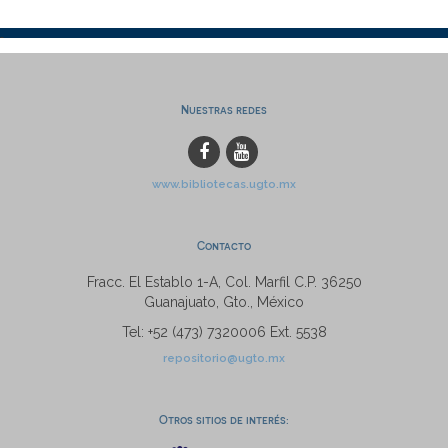
Nuestras redes
www.bibliotecas.ugto.mx
Contacto
Fracc. El Establo 1-A, Col. Marfil C.P. 36250
Guanajuato, Gto., México
Tel: +52 (473) 7320006 Ext. 5538
repositorio@ugto.mx
Otros sitios de interés: