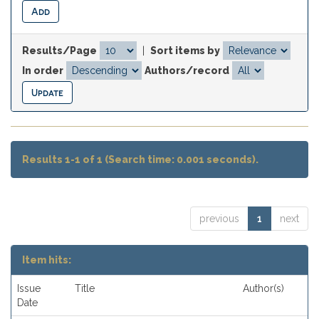
Results/Page
|
Sort items by
In order
Authors/record
Results 1-1 of 1 (Search time: 0.001 seconds).
previous
1
next
Item hits:
Issue
Title
Author(s)
Date