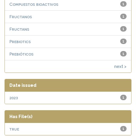
Compuestos bioactivos
1
Fructanos
1
Fructans
1
Prebiotics
1
Prebióticos
1
next >
Date issued
2023
1
Has File(s)
true
1