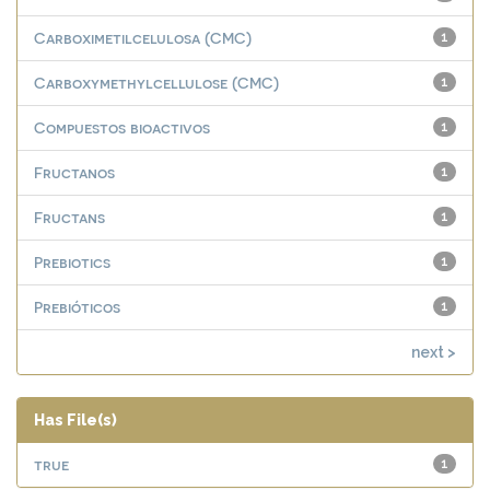
Carboximetilcelulosa (CMC)
1
Carboxymethylcellulose (CMC)
1
Compuestos bioactivos
1
Fructanos
1
Fructans
1
Prebiotics
1
Prebióticos
1
next >
Has File(s)
true
1