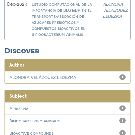
Estudio computacional de la
ALONDRA
Dec-2023
importancia de BLG16BP en el
VELÁZQUEZ
transporte/absorción de
LEDEZMA
azucares prebióticos y
compuestos bioactivos en
Bifidobacterium Animalis
Discover
Author
ALONDRA VELÁZQUEZ LEDEZMA
1
Subject
Arbutina
1
Bifidobacterium animalis
1
Bioactive compounds
1