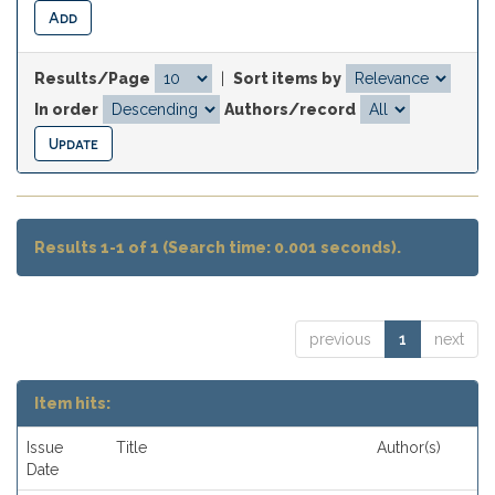
Results/Page
|
Sort items by
In order
Authors/record
Results 1-1 of 1 (Search time: 0.001 seconds).
previous
1
next
Item hits:
Issue
Title
Author(s)
Date