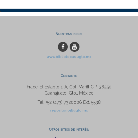
Nuestras redes
www.bibliotecas.ugto.mx
Contacto
Fracc. El Establo 1-A, Col. Marfil C.P. 36250
Guanajuato, Gto., México
Tel: +52 (473) 7320006 Ext. 5538
repositorio@ugto.mx
Otros sitios de interés: