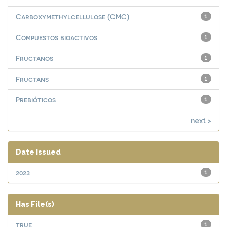
Carboxymethylcellulose (CMC)
1
Compuestos bioactivos
1
Fructanos
1
Fructans
1
Prebióticos
1
next >
Date issued
2023
1
Has File(s)
true
1