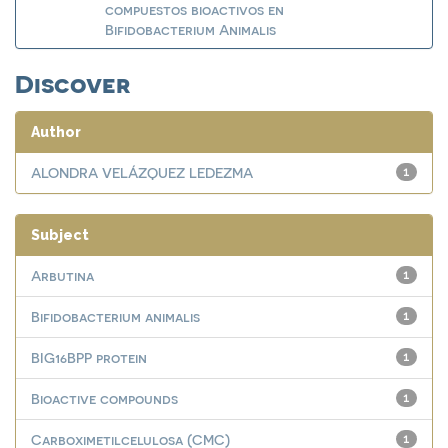
compuestos bioactivos en
Bifidobacterium Animalis
Discover
Author
ALONDRA VELÁZQUEZ LEDEZMA
1
Subject
Arbutina
1
Bifidobacterium animalis
1
BIG16BPP protein
1
Bioactive compounds
1
Carboximetilcelulosa (CMC)
1