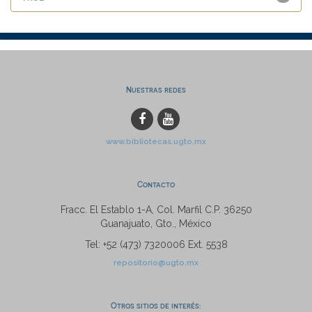
Nuestras redes
www.bibliotecas.ugto.mx
Contacto
Fracc. El Establo 1-A, Col. Marfil C.P. 36250
Guanajuato, Gto., México
Tel: +52 (473) 7320006 Ext. 5538
repositorio@ugto.mx
Otros sitios de interés: