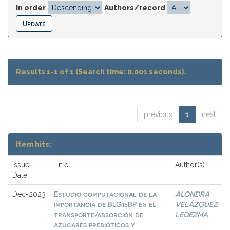
In order
Authors/record
Results 1-1 of 1 (Search time: 0.001 seconds).
previous
1
next
Item hits:
Issue
Title
Author(s)
Date
Estudio computacional de la
ALONDRA
Dec-2023
importancia de BLG16BP en el
VELÁZQUEZ
transporte/absorción de
LEDEZMA
azucares prebióticos y