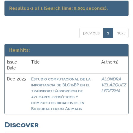
Results 1-1 of 1 (Search time: 0.001 seconds).
previous
1
next
Item hits:
Issue
Title
Author(s)
Date
Estudio computacional de la
ALONDRA
Dec-2023
importancia de BLG16BP en el
VELÁZQUEZ
transporte/absorción de
LEDEZMA
azucares prebióticos y
compuestos bioactivos en
Bifidobacterium Animalis
Discover