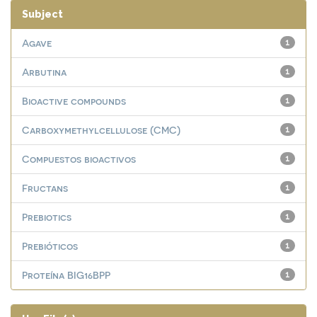
Subject
Agave
1
Arbutina
1
Bioactive compounds
1
Carboxymethylcellulose (CMC)
1
Compuestos bioactivos
1
Fructans
1
Prebiotics
1
Prebióticos
1
Proteína BIG16BPP
1