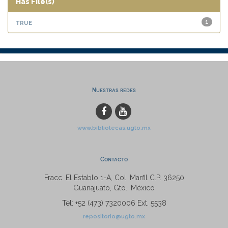
Has File(s)
true
1
Nuestras redes
www.bibliotecas.ugto.mx
Contacto
Fracc. El Establo 1-A, Col. Marfil C.P. 36250
Guanajuato, Gto., México
Tel: +52 (473) 7320006 Ext. 5538
repositorio@ugto.mx