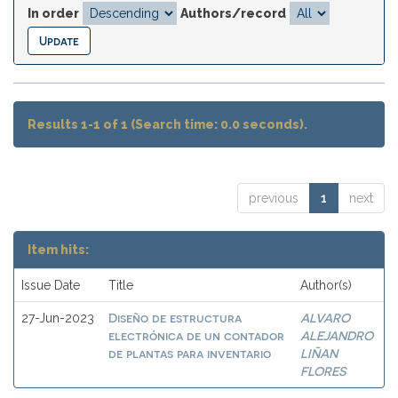
In order
Authors/record
Results 1-1 of 1 (Search time: 0.0 seconds).
previous
1
next
Item hits:
Issue Date
Title
Author(s)
Diseño de estructura
ALVARO
27-Jun-2023
electrónica de un contador
ALEJANDRO
de plantas para inventario
LIÑAN
FLORES