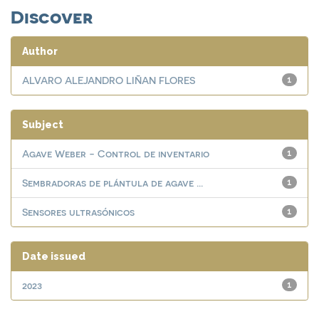
Discover
Author
ALVARO ALEJANDRO LIÑAN FLORES
1
Subject
Agave Weber - Control de inventario
1
Sembradoras de plántula de agave ...
1
Sensores ultrasónicos
1
Date issued
2023
1