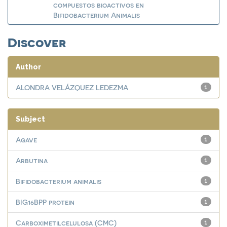
compuestos bioactivos en
Bifidobacterium Animalis
Discover
Author
ALONDRA VELÁZQUEZ LEDEZMA
1
Subject
Agave
1
Arbutina
1
Bifidobacterium animalis
1
BIG16BPP protein
1
Carboximetilcelulosa (CMC)
1