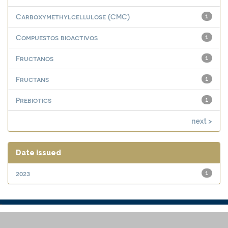
Carboxymethylcellulose (CMC)
1
Compuestos bioactivos
1
Fructanos
1
Fructans
1
Prebiotics
1
next >
Date issued
2023
1