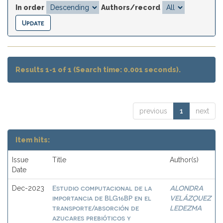
In order
Authors/record
Results 1-1 of 1 (Search time: 0.001 seconds).
previous
1
next
Item hits:
Issue
Title
Author(s)
Date
Estudio computacional de la
ALONDRA
Dec-2023
importancia de BLG16BP en el
VELÁZQUEZ
transporte/absorción de
LEDEZMA
azucares prebióticos y