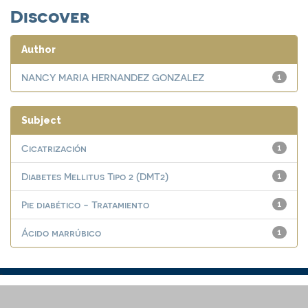
Discover
Author
NANCY MARIA HERNANDEZ GONZALEZ
1
Subject
Cicatrización
1
Diabetes Mellitus Tipo 2 (DMT2)
1
Pie diabético - Tratamiento
1
Ácido marrúbico
1