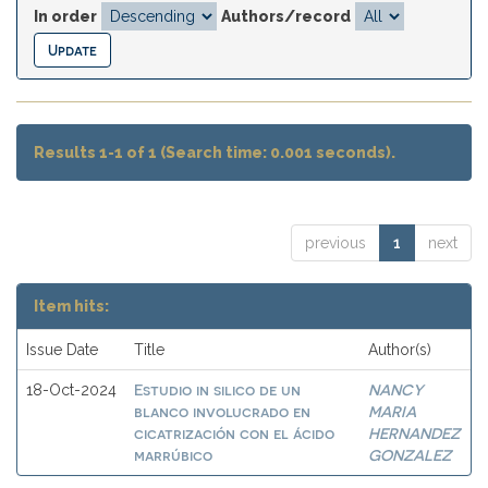
In order
Authors/record
Results 1-1 of 1 (Search time: 0.001 seconds).
previous
1
next
Item hits:
Issue Date
Title
Author(s)
Estudio in silico de un
NANCY
18-Oct-2024
blanco involucrado en
MARIA
cicatrización con el ácido
HERNANDEZ
marrúbico
GONZALEZ