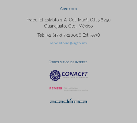
Contacto
Fracc. El Establo 1-A, Col. Marfil C.P. 36250
Guanajuato, Gto., México
Tel: +52 (473) 7320006 Ext. 5538
repositorio@ugto.mx
Otros sitios de interés: