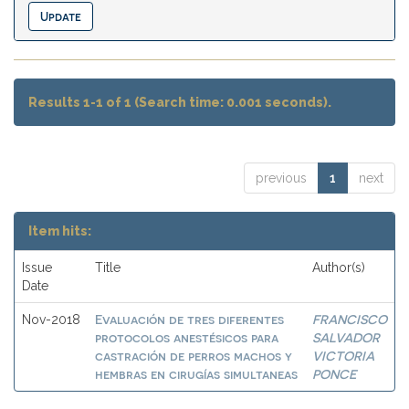
Results 1-1 of 1 (Search time: 0.001 seconds).
previous
1
next
Item hits:
Issue
Title
Author(s)
Date
Evaluación de tres diferentes
FRANCISCO
Nov-2018
protocolos anestésicos para
SALVADOR
castración de perros machos y
VICTORIA
hembras en cirugías simultaneas
PONCE