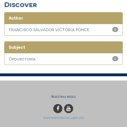
Discover
Author
FRANCISCO SALVADOR VICTORIA PONCE
1
Subject
Orquiectomía
1
Nuestras redes
www.bibliotecas.ugto.mx