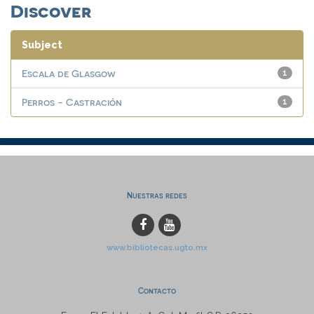
Discover
Subject
Escala de Glasgow
1
Perros - Castración
1
Nuestras redes
www.bibliotecas.ugto.mx
Contacto