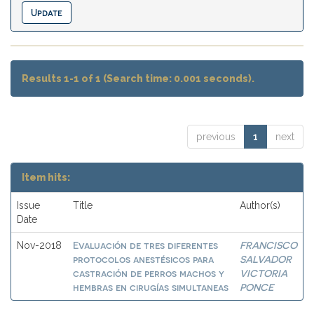
Results 1-1 of 1 (Search time: 0.001 seconds).
previous
1
next
Item hits:
Issue
Title
Author(s)
Date
Evaluación de tres diferentes
FRANCISCO
Nov-2018
protocolos anestésicos para
SALVADOR
castración de perros machos y
VICTORIA
hembras en cirugías simultaneas
PONCE