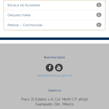
Escala de Glasgow
1
Orquiectomía
1
Perros - Castración
1
Nuestras redes
www.bibliotecas.ugto.mx
Contacto
Fracc. El Establo 1-A, Col. Marfil C.P. 36250
Guanajuato, Gto., México