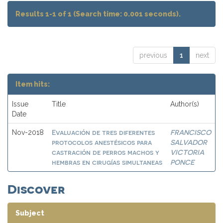
Results 1-1 of 1 (Search time: 0.001 seconds).
previous
1
next
Item hits:
Issue
Title
Author(s)
Date
Evaluación de tres diferentes
FRANCISCO
Nov-2018
protocolos anestésicos para
SALVADOR
castración de perros machos y
VICTORIA
hembras en cirugías simultaneas
PONCE
Discover
Subject