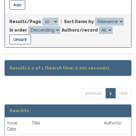
Results/Page
|
Sort items by
In order
Authors/record
Results 1-1 of 1 (Search time: 0.001 seconds).
previous
1
next
Item hits:
Issue
Title
Author(s)
Date