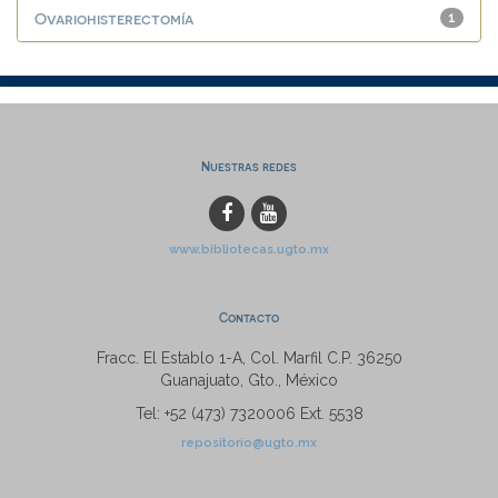
Ovariohisterectomía
1
Nuestras redes
www.bibliotecas.ugto.mx
Contacto
Fracc. El Establo 1-A, Col. Marfil C.P. 36250
Guanajuato, Gto., México
Tel: +52 (473) 7320006 Ext. 5538
repositorio@ugto.mx