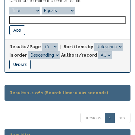
Use filters to refine the search results.
Results/Page
|
Sort items by
In order
Authors/record
Results 1-1 of 1 (Search time: 0.001 seconds).
previous
1
next