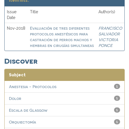
Item hits:
Issue
Title
Author(s)
Date
Evaluación de tres diferentes
FRANCISCO
Nov-2018
protocolos anestésicos para
SALVADOR
castración de perros machos y
VICTORIA
hembras en cirugías simultaneas
PONCE
Discover
Subject
Anestesia - Protocolos
1
Dolor
1
Escala de Glasgow
1
Orquiectomía
1