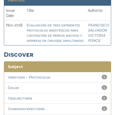
Item hits:
Issue
Title
Author(s)
Date
Evaluación de tres diferentes
FRANCISCO
Nov-2018
protocolos anestésicos para
SALVADOR
castración de perros machos y
VICTORIA
hembras en cirugías simultaneas
PONCE
Discover
Subject
Anestesia - Protocolos
1
Dolor
1
Orquiectomía
1
Ovariohisterectomía
1