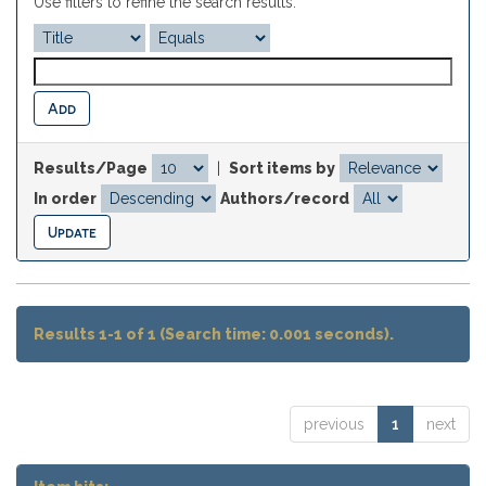
Use filters to refine the search results.
Results/Page
|
Sort items by
In order
Authors/record
Results 1-1 of 1 (Search time: 0.001 seconds).
previous
1
next