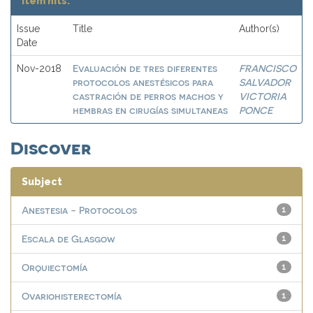
Item hits:
Issue
Title
Author(s)
Date
Evaluación de tres diferentes
FRANCISCO
Nov-2018
protocolos anestésicos para
SALVADOR
castración de perros machos y
VICTORIA
hembras en cirugías simultaneas
PONCE
Discover
Subject
Anestesia - Protocolos
1
Escala de Glasgow
1
Orquiectomía
1
Ovariohisterectomía
1