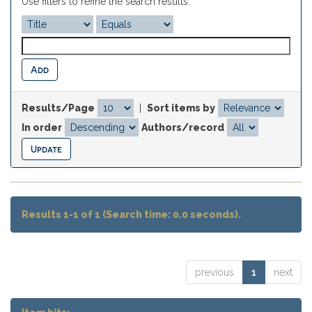
Use filters to refine the search results.
Results/Page
|
Sort items by
In order
Authors/record
Results 1-1 of 1 (Search time: 0.0 seconds).
previous
1
next