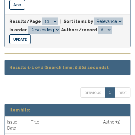
Results/Page
|
Sort items by
In order
Authors/record
Results 1-1 of 1 (Search time: 0.001 seconds).
previous
1
next
Item hits:
Issue
Title
Author(s)
Date