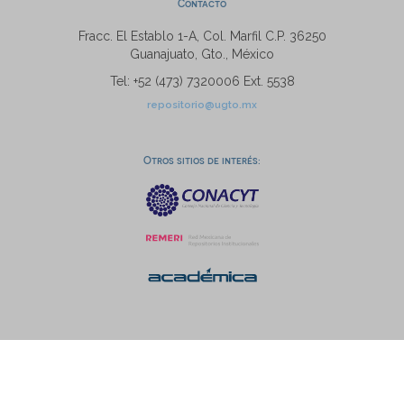
Contacto
Fracc. El Establo 1-A, Col. Marfil C.P. 36250
Guanajuato, Gto., México
Tel: +52 (473) 7320006 Ext. 5538
repositorio@ugto.mx
Otros sitios de interés: