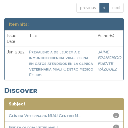
previous
1
next
Item hits:
Issue
Title
Author(s)
Date
Prevalencia de leucemia e
JAIME
Jun-2022
inmunodeficiencia viral felina
FRANCISCO
en gatos atendidos en la clínica
PUENTE
veterinaria MIAU Centro Médico
VÁZQUEZ
Felino
Discover
Subject
Clínica Veterinaria MIAU Centro M...
1
Epidemiologia veterinaria
1