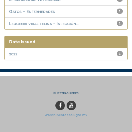
Gatos – Enfermedades
1
Leucemia viral felina - Infección...
1
Date issued
2022
1
Nuestras redes
www.bibliotecas.ugto.mx