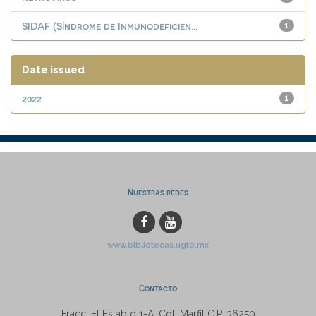
SIDAF (Síndrome de Inmunodeficien...
1
Date issued
2022
1
Nuestras redes
www.bibliotecas.ugto.mx
Contacto
Fracc. El Establo 1-A, Col. Marfil C.P. 36250