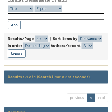
Use filters to refine the search results.
Results/Page
|
Sort items by
In order
Authors/record
Results 1-1 of 1 (Search time: 0.001 seconds).
previous
1
next