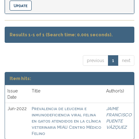
Results 1-1 of 1 (Search time: 0.001 seconds).
previous
1
next
Item hits:
Issue
Title
Author(s)
Date
Prevalencia de leucemia e
JAIME
Jun-2022
inmunodeficiencia viral felina
FRANCISCO
en gatos atendidos en la clínica
PUENTE
veterinaria MIAU Centro Médico
VÁZQUEZ
Felino