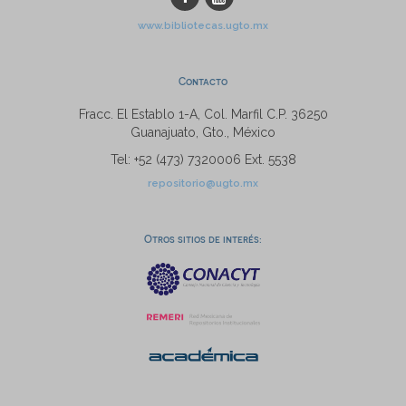
www.bibliotecas.ugto.mx
Contacto
Fracc. El Establo 1-A, Col. Marfil C.P. 36250
Guanajuato, Gto., México
Tel: +52 (473) 7320006 Ext. 5538
repositorio@ugto.mx
Otros sitios de interés: