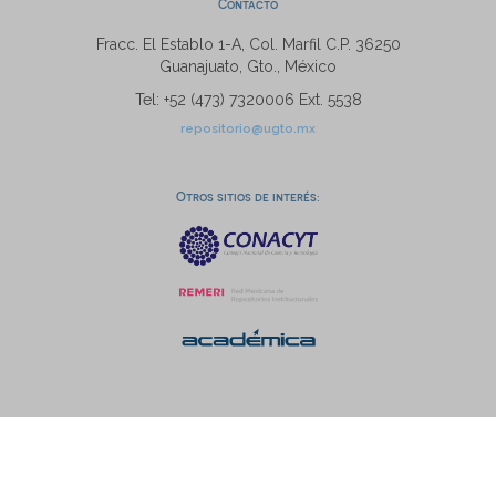
Contacto
Fracc. El Establo 1-A, Col. Marfil C.P. 36250
Guanajuato, Gto., México
Tel: +52 (473) 7320006 Ext. 5538
repositorio@ugto.mx
Otros sitios de interés: