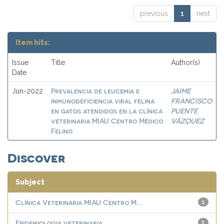
previous
1
next
Item hits:
Issue
Title
Author(s)
Date
Prevalencia de leucemia e
JAIME
Jun-2022
inmunodeficiencia viral felina
FRANCISCO
en gatos atendidos en la clínica
PUENTE
veterinaria MIAU Centro Médico
VÁZQUEZ
Felino
Discover
Subject
Clínica Veterinaria MIAU Centro M...
1
Epidemiologia veterinaria
1