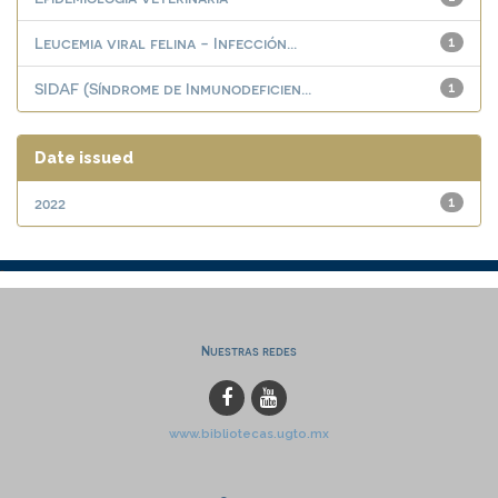
Leucemia viral felina - Infección...
1
SIDAF (Síndrome de Inmunodeficien...
1
Date issued
2022
1
Nuestras redes
www.bibliotecas.ugto.mx