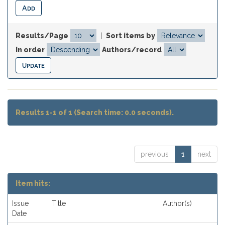
Results/Page
|
Sort items by
In order
Authors/record
Results 1-1 of 1 (Search time: 0.0 seconds).
previous
1
next
Item hits:
Issue
Title
Author(s)
Date