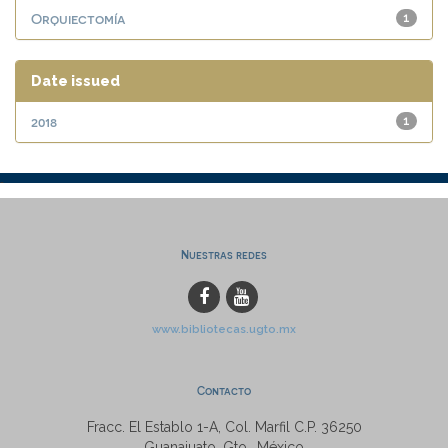
Orquiectomía
1
Date issued
2018
1
Nuestras redes
www.bibliotecas.ugto.mx
Contacto
Fracc. El Establo 1-A, Col. Marfil C.P. 36250
Guanajuato, Gto., México