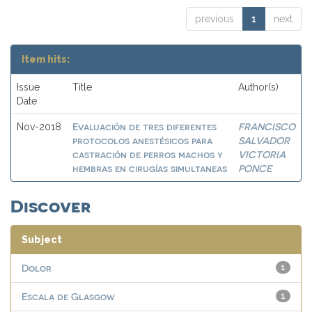
previous
1
next
Item hits:
Issue
Title
Author(s)
Date
Evaluación de tres diferentes
FRANCISCO
Nov-2018
protocolos anestésicos para
SALVADOR
castración de perros machos y
VICTORIA
hembras en cirugías simultaneas
PONCE
Discover
Subject
Dolor
1
Escala de Glasgow
1