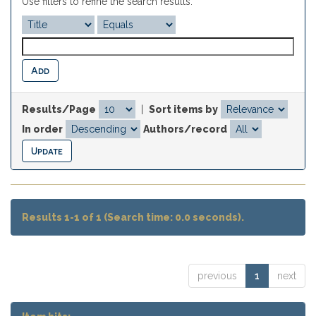
Use filters to refine the search results.
Results/Page
|
Sort items by
In order
Authors/record
Results 1-1 of 1 (Search time: 0.0 seconds).
previous
1
next