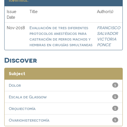
Item hits:
Issue
Title
Author(s)
Date
Evaluación de tres diferentes
FRANCISCO
Nov-2018
protocolos anestésicos para
SALVADOR
castración de perros machos y
VICTORIA
hembras en cirugías simultaneas
PONCE
Discover
Subject
Dolor
1
Escala de Glasgow
1
Orquiectomía
1
Ovariohisterectomía
1