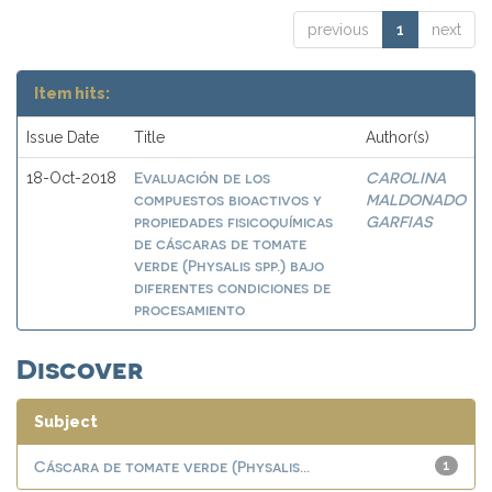
previous
1
next
Item hits:
Issue Date
Title
Author(s)
Evaluación de los
CAROLINA
18-Oct-2018
compuestos bioactivos y
MALDONADO
propiedades fisicoquímicas
GARFIAS
de cáscaras de tomate
verde (Physalis spp.) bajo
diferentes condiciones de
procesamiento
Discover
Subject
Cáscara de tomate verde (Physalis...
1