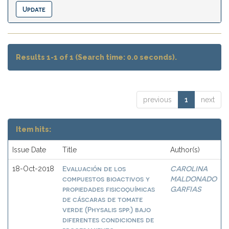
Results 1-1 of 1 (Search time: 0.0 seconds).
previous
1
next
Item hits:
Issue Date
Title
Author(s)
Evaluación de los
CAROLINA
18-Oct-2018
compuestos bioactivos y
MALDONADO
propiedades fisicoquímicas
GARFIAS
de cáscaras de tomate
verde (Physalis spp.) bajo
diferentes condiciones de