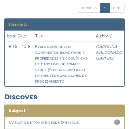
previous
1
next
Item hits:
Issue Date
Title
Author(s)
Evaluación de los
CAROLINA
18-Oct-2018
compuestos bioactivos y
MALDONADO
propiedades fisicoquímicas
GARFIAS
de cáscaras de tomate
verde (Physalis spp.) bajo
diferentes condiciones de
procesamiento
Discover
Subject
Cáscara de tomate verde (Physalis...
1