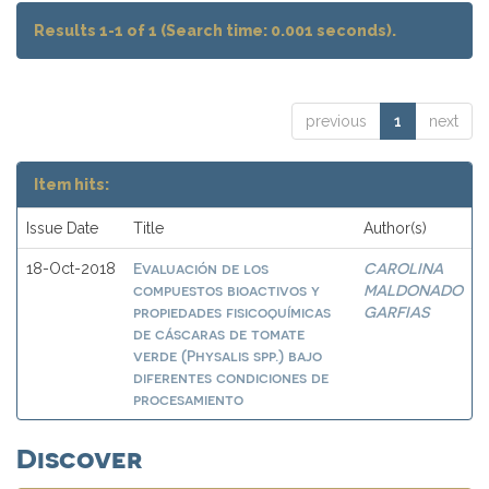
Results 1-1 of 1 (Search time: 0.001 seconds).
previous
1
next
Item hits:
Issue Date
Title
Author(s)
Evaluación de los
CAROLINA
18-Oct-2018
compuestos bioactivos y
MALDONADO
propiedades fisicoquímicas
GARFIAS
de cáscaras de tomate
verde (Physalis spp.) bajo
diferentes condiciones de
procesamiento
Discover