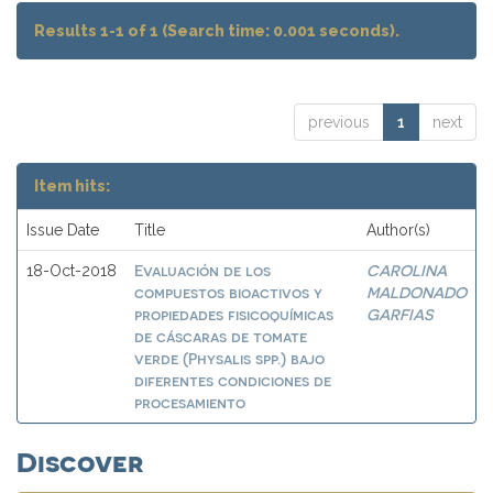
Results 1-1 of 1 (Search time: 0.001 seconds).
previous
1
next
Item hits:
Issue Date
Title
Author(s)
Evaluación de los
CAROLINA
18-Oct-2018
compuestos bioactivos y
MALDONADO
propiedades fisicoquímicas
GARFIAS
de cáscaras de tomate
verde (Physalis spp.) bajo
diferentes condiciones de
procesamiento
Discover