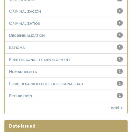
Criminalización
1
Criminalization
1
Decriminalization
1
Estigma
1
Free personality development
1
Human rights
1
Libre desarrollo de la personalidad
1
Prohibición
1
next >
Date issued