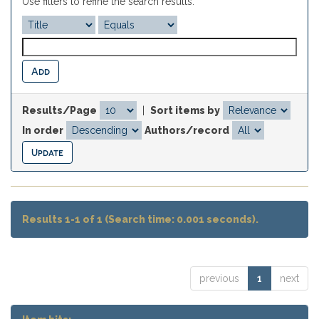
Use filters to refine the search results.
Results/Page
|
Sort items by
In order
Authors/record
Results 1-1 of 1 (Search time: 0.001 seconds).
previous
1
next