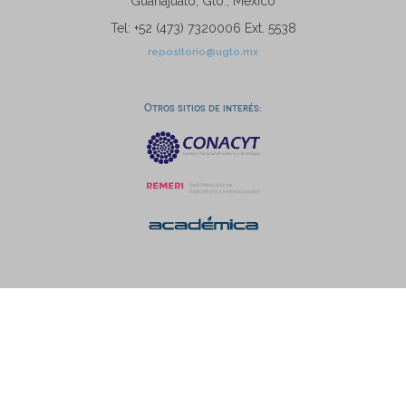
Guanajuato, Gto., México
Tel: +52 (473) 7320006 Ext. 5538
repositorio@ugto.mx
Otros sitios de interés: