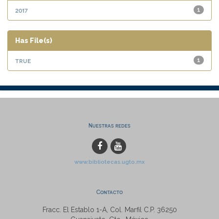
2017
1
Has File(s)
true
1
Nuestras redes
www.bibliotecas.ugto.mx
Contacto
Fracc. El Establo 1-A, Col. Marfil C.P. 36250