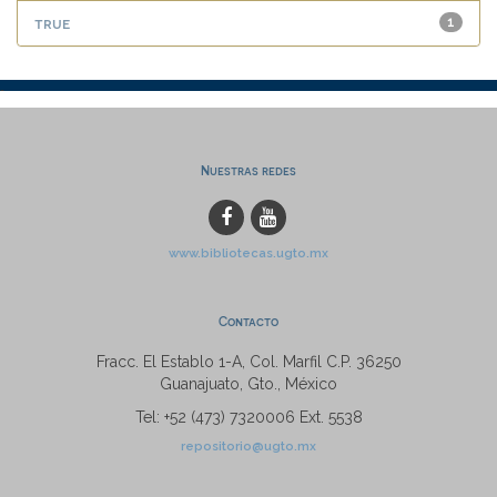
true
1
Nuestras redes
www.bibliotecas.ugto.mx
Contacto
Fracc. El Establo 1-A, Col. Marfil C.P. 36250
Guanajuato, Gto., México
Tel: +52 (473) 7320006 Ext. 5538
repositorio@ugto.mx