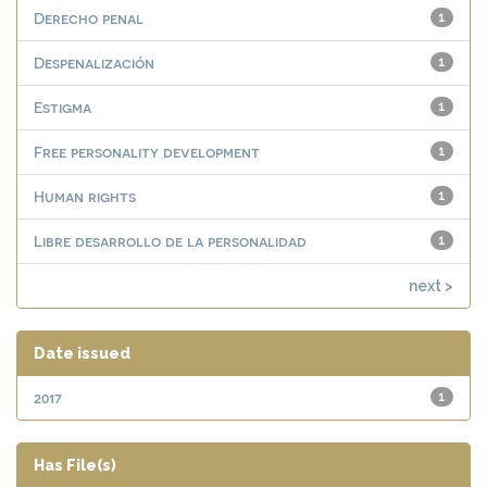
Derecho penal
1
Despenalización
1
Estigma
1
Free personality development
1
Human rights
1
Libre desarrollo de la personalidad
1
next >
Date issued
2017
1
Has File(s)