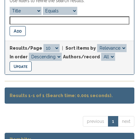
Use filters to refine the search results.
Results/Page
|
Sort items by
In order
Authors/record
Results 1-1 of 1 (Search time: 0.001 seconds).
previous
1
next