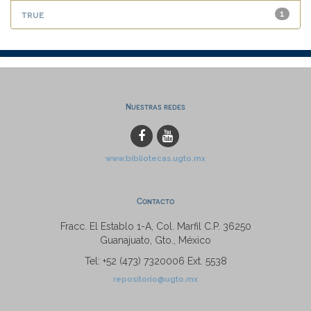
true
1
Nuestras redes
www.bibliotecas.ugto.mx
Contacto
Fracc. El Establo 1-A, Col. Marfil C.P. 36250
Guanajuato, Gto., México
Tel: +52 (473) 7320006 Ext. 5538
repositorio@ugto.mx