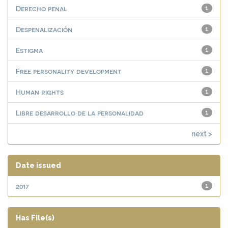
Derecho penal
1
Despenalización
1
Estigma
1
Free personality development
1
Human rights
1
Libre desarrollo de la personalidad
1
next >
Date issued
2017
1
Has File(s)