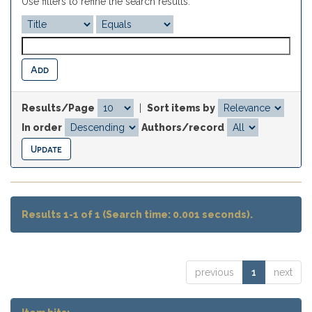
Use filters to refine the search results.
Results/Page
|
Sort items by
In order
Authors/record
Results 1-1 of 1 (Search time: 0.001 seconds).
previous
1
next