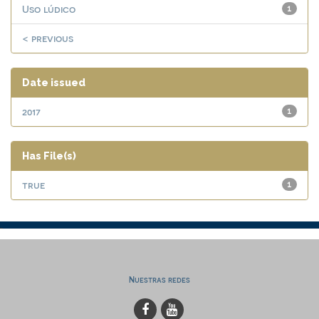
Uso lúdico
1
< previous
Date issued
2017
1
Has File(s)
true
1
Nuestras redes