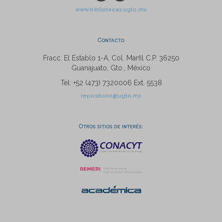
www.bibliotecas.ugto.mx
Contacto
Fracc. El Establo 1-A, Col. Marfil C.P. 36250
Guanajuato, Gto., México
Tel: +52 (473) 7320006 Ext. 5538
repositorio@ugto.mx
Otros sitios de interés: